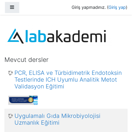
Ana içeriğe git
Yan panel
Giriş yapmadınız. (
Giriş yap
)
Lab Akademi Uzaktan Eğitim Merkezi
Mevcut dersler
PCR, ELISA ve Türbidimetrik Endotoksin
Testlerinde ICH Uyumlu Analitik Metot
Validasyon Eğitimi
Uygulamalı Gıda Mikrobiyolojisi
Uzmanlık Eğitimi